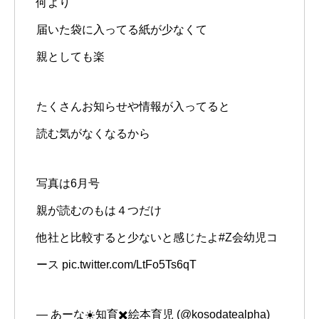
何より
届いた袋に入ってる紙が少なくて
親としても楽
たくさんお知らせや情報が入ってると
読む気がなくなるから
写真は6月号
親が読むのもは４つだけ
他社と比較すると少ないと感じたよ
#Z会幼児コ
ース
pic.twitter.com/LtFo5Ts6qT
— あーな☀️知育✖️絵本育児 (@kosodatealpha)