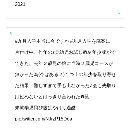
2021
#九月入学本当に今ですか
#九月入学を廃案に
片付け中、作年のz会幼児お試し教材年少版がで
てきた。去年２歳児の娘に当時２歳児コースが
無かった為(今はある？)１つ上の年少を取り寄せ
た結果、難しすぎて手も出なかったZ会も先取り
は勧めないとはっきり言われた☎️笑
未就学児飛び級はやはり過酷
pic.twitter.com/NJrzP15Doa